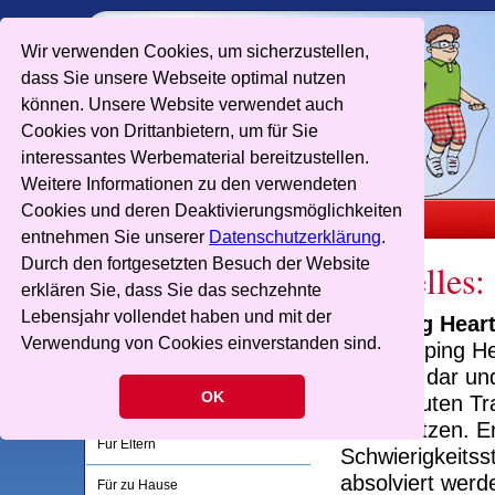
Wir verwenden Cookies, um sicherzustellen,
dass Sie unsere Webseite optimal nutzen
können. Unsere Website verwendet auch
Cookies von Drittanbietern, um für Sie
interessantes Werbematerial bereitzustellen.
Weitere Informationen zu den verwendeten
Cookies und deren Deaktivierungsmöglichkeiten
entnehmen Sie unserer
Datenschutzerklärung
.
Durch den fortgesetzten Besuch der Website
Aktuelles:
Skipping Hearts
erklären Sie, dass Sie das sechzehnte
Lebensjahr vollendet haben und mit der
Skipping Hear
Evaluation und Auszeichnung
Verwendung von Cookies einverstanden sind.
Der Skipping He
Skipping Hearts Pass
Projekts dar und
OK
aufgebauten Tra
Für Lehrer
unterstützen. E
Für Eltern
Schwierigkeitss
absolviert wer
Für zu Hause