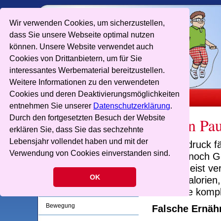
Wir verwenden Cookies, um sicherzustellen,
dass Sie unsere Webseite optimal nutzen
können. Unsere Website verwendet auch
Cookies von Drittanbietern, um für Sie
interessantes Werbematerial bereitzustellen.
Weitere Informationen zu den verwendeten
Cookies und deren Deaktivierungsmöglichkeiten
entnehmen Sie unserer
Datenschutzerklärung
.
Durch den fortgesetzten Besuch der Website
Aktion Pau
Skipping Hearts
erklären Sie, dass Sie das sechzehnte
Lebensjahr vollendet haben und mit der
Der Zeitdruck 
Skipping Hearts Pass
Verwendung von Cookies einverstanden sind.
Kindern noch G
Für Lehrer
holen. Meist ve
OK
leeren Kalorien
Für Eltern
Getränke kompl
Bewegung
Falsche Ernähr